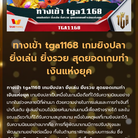
ทางเข้า tga1168 เกมยิงปลา
ยิ่งเล่น ยิ่งรวย สุดยอดเกมทำ
เงินแห่งยุค
ทางเข้า tga1168 เกมยิงปลา ยิ่งเล่น ยิ่งรวย สุดยอดเกมทำ
เงินแห่งยุค
เกมยิงปลาเป็นหนึ่งในเกมมือถือที่ได้รับความนิยมอย่าง
มากในช่วงหลายปีที่ผ่านมา ด้วยความง่ายในการเล่นและการทำเงินที่
น่าตื่นเต้น ผู้เล่นจำนวนไม่น้อยหันมาเล่นเกมนี้เพื่อสร้างรายได้ และใน
ขณะเดียวกันก็ได้รับความสนุกสนาน หนึ่งในเหตุผลที่เกมยิงปลาได้
รับความนิยมอย่างมากคือ การที่ผู้พัฒนาเกมมีการปรับปรุงและ
พัฒนาเกมอย่างต่อเนื่อง ทั้งในด้านกราฟิกและระบบการเล่น ซึ่ง