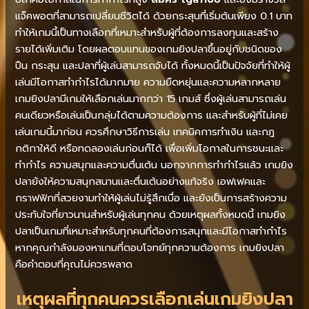
แจ็คพอตที่สามารถเปลี่ยนชีวิตได้ ด้วยกระสุนที่เริ่มต้นเพียง 0.1 บาท
ทำให้เกมนี้เป็นทางเลือกที่เหมาะสำหรับผู้ที่ต้องการลงทุนและสร้าง
รายได้เพิ่มเติม โดยผลตอบแทนของเกมยิงปลาขึ้นอยู่กับชนิดของ
ปืน กระสุน และปลาที่ผู้เล่นสามารถจับได้ ทั้งหมดนี้เป็นปัจจัยที่ทำให้ผู้
เล่นมีโอกาสทำกำไรได้มากมาย ความยืดหยุ่นและความหลากหลาย
เกมยิงปลามีเกมให้เลือกเล่นมากกว่า 15 เกมส์ ซึ่งผู้เล่นสามารถเล่น
คนเดียวหรือเล่นเป็นกลุ่มได้ตามความต้องการ และสำหรับผู้ที่ไม่เคย
เล่นเกมนี้มาก่อน ควรศึกษาวิธีการเล่น เทคนิคการทำเงิน และกฎ
กติกาให้ดี หรือทดลองเล่นก่อนก็ได้ เพื่อเพิ่มโอกาสในการชนะและ
ทำกำไร ความสนุกและความตื่นเต้น นอกจากการทำกำไรแล้ว เกมยิง
ปลายังให้ความสนุกสนานและตื่นเต้นอย่างแท้จริง เอฟเฟคและ
กราฟฟิกที่สวยงามทำให้ผู้เล่นไม่รู้สึกเบื่อ และยังเป็นการสร้างความ
ประทับใจที่ยาวนานสำหรับผู้เล่นทุกคน ด้วยเหตุผลทั้งหมดนี้ เกมยิง
ปลาเป็นเกมที่เหมาะสำหรับทุกคนที่ต้องการสนุกและมีโอกาสทำกำไร
หากคุณกำลังมองหาเกมที่ตอบโจทย์ทุกความต้องการ เกมยิงปลา
คือคำตอบที่คุณไม่ควรพลาด
เหตุผลที่ทุกคนควรเลือกเล่นเกมยิงปลา