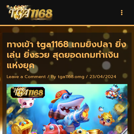
Skip
Main
to
Men
content
ทางเข้า tga1168 เกมยิงปลา ยิ่ง
เล่น ยิ่งรวย สุดยอดเกมทำเงิน
แห่งยุค
Leave a Comment
/ By
tga1168.omg
/
23/04/2024