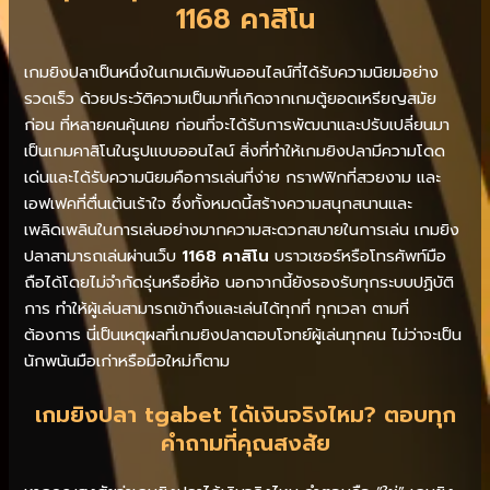
1168 คาสิโน
เกมยิงปลาเป็นหนึ่งในเกมเดิมพันออนไลน์ที่ได้รับความนิยมอย่าง
รวดเร็ว ด้วยประวัติความเป็นมาที่เกิดจากเกมตู้ยอดเหรียญสมัย
ก่อน ที่หลายคนคุ้นเคย ก่อนที่จะได้รับการพัฒนาและปรับเปลี่ยนมา
เป็นเกมคาสิโนในรูปแบบออนไลน์ สิ่งที่ทำให้เกมยิงปลามีความโดด
เด่นและได้รับความนิยมคือการเล่นที่ง่าย กราฟฟิกที่สวยงาม และ
เอฟเฟคที่ตื่นเต้นเร้าใจ ซึ่งทั้งหมดนี้สร้างความสนุกสนานและ
เพลิดเพลินในการเล่นอย่างมากความสะดวกสบายในการเล่น เกมยิง
ปลาสามารถเล่นผ่านเว็บ
1168 คาสิโน
บราวเซอร์หรือโทรศัพท์มือ
ถือได้โดยไม่จำกัดรุ่นหรือยี่ห้อ นอกจากนี้ยังรองรับทุกระบบปฏิบัติ
การ ทำให้ผู้เล่นสามารถเข้าถึงและเล่นได้ทุกที่ ทุกเวลา ตามที่
ต้องการ นี่เป็นเหตุผลที่เกมยิงปลาตอบโจทย์ผู้เล่นทุกคน ไม่ว่าจะเป็น
นักพนันมือเก่าหรือมือใหม่ก็ตาม
เกมยิงปลา
tgabet
ได้เงินจริงไหม? ตอบทุก
คำถามที่คุณสงสัย