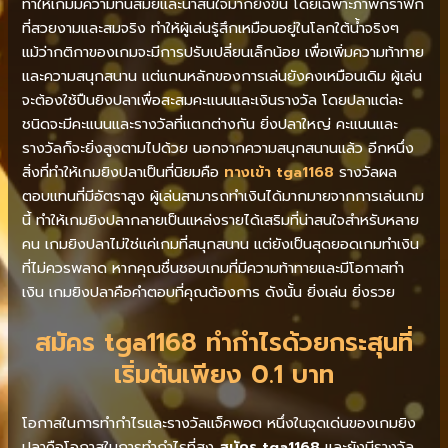
ทำให้เกมมีความทันสมัยและน่าสนใจมากยิ่งขึ้น โดยเฉพาะภาพกราฟิก
ที่สวยงามและสมจริง ทำให้ผู้เล่นรู้สึกเหมือนอยู่ในโลกใต้น้ำจริงๆ
แม้ว่ากติกาของเกมจะมีการปรับเปลี่ยนเล็กน้อย เพื่อเพิ่มความท้าทาย
และความสนุกสนาน แต่แกนหลักของการเล่นยังคงเหมือนเดิม ผู้เล่น
จะต้องใช้ปืนยิงปลาเพื่อสะสมคะแนนและเงินรางวัล โดยปลาแต่ละ
ชนิดจะมีคะแนนและรางวัลที่แตกต่างกัน ยิ่งปลาใหญ่ คะแนนและ
รางวัลก็จะยิ่งสูงตามไปด้วย นอกจากความสนุกสนานแล้ว อีกหนึ่ง
สิ่งที่ทำให้เกมยิงปลาเป็นที่นิยมคือ
ทางเข้า tga1168
รางวัลผล
ตอบแทนที่มีอัตราสูง ผู้เล่นสามารถทำเงินได้มากมายจากการเล่นเกม
นี้ ทำให้เกมยิงปลากลายเป็นแหล่งรายได้เสริมที่น่าสนใจสำหรับหลาย
คน เกมยิงปลาไม่ใช่แค่เกมที่สนุกสนาน แต่ยังเป็นสุดยอดเกมทำเงิน
ที่ไม่ควรพลาด หากคุณชื่นชอบเกมที่มีความท้าทายและมีโอกาสทำ
เงิน เกมยิงปลาคือคำตอบที่คุณต้องการ ดังนั้น ยิ่งเล่น ยิ่งรวย
สมัคร tga1168
ทำกำไรด้วยกระสุนที่
เริ่มต้นเพียง 0.1 บาท
โอกาสในการทำกำไรและรางวัลแจ็คพอต หนึ่งในจุดเด่นของเกมยิง
ปลาคือโอกาสในการทำกำไรที่สูง
สมัคร tga1168
และยังมีรางวัล