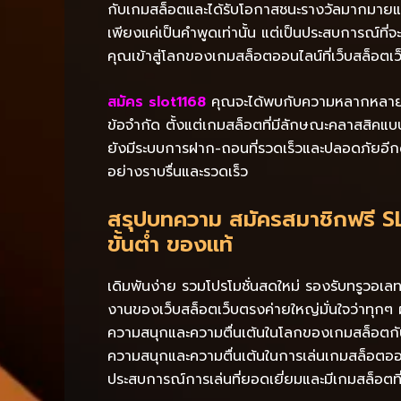
กับเกมสล็อตและได้รับโอกาสชนะรางวัลมากมายแบบไ
เพียงแค่เป็นคำพูดเท่านั้น แต่เป็นประสบการณ์ที่จ
คุณเข้าสู่โลกของเกมสล็อตออนไลน์ที่เว็บสล็อตเ
สมัคร
slot1168
คุณจะได้พบกับความหลากหลายของเ
ข้อจำกัด ตั้งแต่เกมสล็อตที่มีลักษณะคลาสสิคแบบเก่
ยังมีระบบการฝาก-ถอนที่รวดเร็วและปลอดภัยอีกด
อย่างราบรื่นและรวดเร็ว
สรุปบทความ
สมัครสมาชิกฟรี
SL
ขั้นต่ำ ของแท้
เดิมพันง่าย รวมโปรโมชั่นสดใหม่ รองรับทรูวอเล
งานของเว็บสล็อตเว็บตรงค่ายใหญ่มั่นใจว่าทุกๆ ผู้
ความสนุกและความตื่นเต้นในโลกของเกมสล็อตกับเ
ความสนุกและความตื่นเต้นในการเล่นเกมสล็อตออนไล
ประสบการณ์การเล่นที่ยอดเยี่ยมและมีเกมสล็อตท