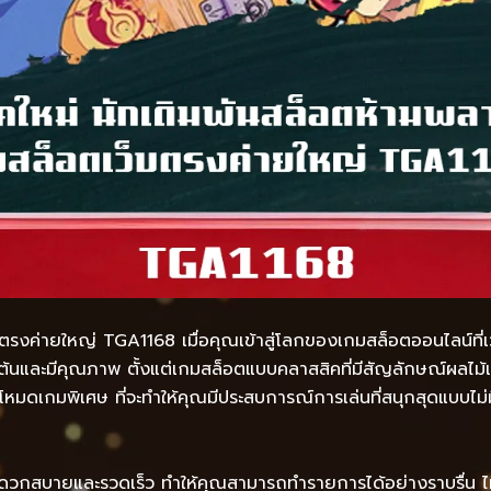
็บตรงค่ายใหญ่ TGA1168 เมื่อคุณเข้าสู่โลกของเกมสล็อตออนไลน์ที่
ต้นและมีคุณภาพ ตั้งแต่เกมสล็อตแบบคลาสสิคที่มีสัญลักษณ์ผลไม้แ
นและโหมดเกมพิเศษ ที่จะทำให้คุณมีประสบการณ์การเล่นที่สนุกสุดแบบไ
วกสบายและรวดเร็ว ทำให้คุณสามารถทำรายการได้อย่างราบรื่น ไม่ว