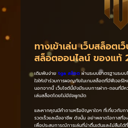
ทางเข้าเล่น เว็บสล็อตเ
สล็อตออนไลน์ ของแท้
เดิมพันง่าย
tga
สล็อต
ผ่านระบบมาตรฐานระบบโลก
ใจให้เข้าร่วมการผจญภัยในเกมสล็อตที่มีฟีเจอร์ให
นอกจากนี้ เว็บไซต์นี้ยังมีระบบการฝาก-ถอนที่
เล่นสล็อตโดยไม่มีข้อผูกมัด
และหากคุณมีคำถามหรือปัญหาใดๆ ที่เกี่ยวกับการใ
รวดเร็วและมืออาชีพ ดังนั้น อย่าพลาดโอกาสที่จ
เพื่อประสบการณ์การเล่นที่น่าตื่นเต้นและไม่ลืมไ