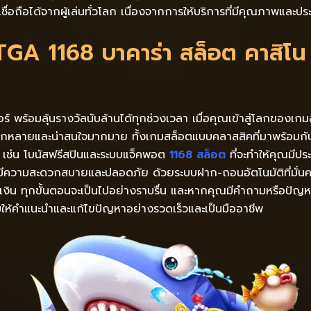
ละเชื่อถือได้จากผู้เล่นทั่วโลก เนื่องจากการให้บริการที่มีคุณภาพและปร
TGA 1168
บาคาร่า สล็อต คาสิโน
ร์ พร้อมลุ้นรางวัลนับล้านได้ทุกช่วงเวลา เมื่อคุณเข้าสู่โลกของเก
กหลายและน่าสนใจมากมาย ทั้งเกมสล็อตแบบคลาสสิคที่มาพร้อมกับส
าย เช่น โบนัสฟรีสปินและระบบแจ็คพอต
1168
สล็อต
ที่จะทำให้คุณมีปร
่มีความสะดวกสบายและปลอดภัย ด้วยระบบฝาก-ถอนอัตโนมัติที่มั่น
ิน ทุกขั้นตอนจะเป็นไปอย่างราบรื่น และหากคุณมีคำถามหรือปัญหาใ
้อมให้คำแนะนำและแก้ไขปัญหาอย่างรวดเร็วและเป็นมืออาชีพ