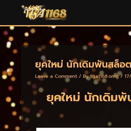
Skip
to
content
ยุคใหม่ นักเดิมพันสล็
Leave a Comment
/ By
tga1168.omg
/
17
ยุคใหม่ นักเดิม