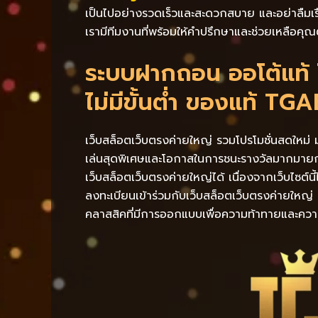
เป็นไปอย่างรวดเร็วและสะดวกสบาย และอย่าลืมเรื่
เรามีทีมงานที่พร้อมให้คำปรึกษาและช่วยเหลือค
ระบบฝากถอน ออโต้แท้ ไม
ไม่มีขั้นต่ำ ของแท้ TG
เว็บสล็อตเว็บตรงค่ายใหญ่ รวมโปรโมชั่นสดใหม่ มา
เล่นสุดพิเศษและโอกาสในการชนะรางวัลมากมายกับเ
เว็บสล็อตเว็บตรงค่ายใหญ่ได้ เนื่องจากเว็บไซต์นี
ลงทะเบียนเข้าร่วมกับเว็บสล็อตเว็บตรงค่ายใหญ่
คลาสสิคที่มีการออกแบบเพื่อความท้าทายและความ