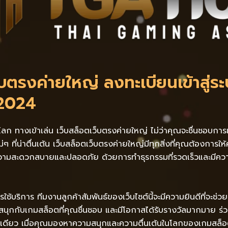
ว็บตรงค่ายใหญ่
ลงทะเบียนเข้าสู
 2024
 ทางเข้าเล่น เว็บสล็อตเว็บตรงค่ายใหญ่ ไม่ว่าคุณจะชื่นชอบการ
ม่ๆ ที่น่าตื่นเต้น เว็บสล็อตเว็บตรงค่ายใหญ่มีทุกสิ่งที่คุณต้องก
มีความสะดวกสบายและปลอดภัย ด้วยการทำธุรกรรมที่รวดเร็วและมีค
ช้บริการ ทีมงานลูกค้าสัมพันธ์ของเว็บไซต์นี้จะมีความยินดีที่จะช
ะสนุกกับเกมสล็อตที่คุณชื่นชอบ และมีโอกาสได้รับรางวัลมากมาย ร่
ด้ที่เดียว เมื่อคุณมองหาความสนุกและความตื่นเต้นในโลกของเกมสล็อตอ