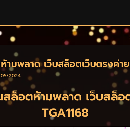
อตห้ามพลาด เว็บสล็อตเว็บตรงค่
/05/2024
พันสล็อตห้ามพลาด เว็บสล็อ
TGA1168