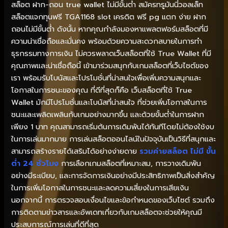
สล็อต ฝาก-ถอน true wallet ไม่มีขั้นต่ำ สมัครทรูมันนี่วอลเล็ท
สล็อตแจกทุนฟรี TGA1168 slot เครดิต ฟรี pg แตก ง่าย ฝาก
ถอนไม่มีขั้นต่ำ ดังนั้น หากคุณกำลังมองหาแพลตฟอร์มสล็อตที่มี
ความน่าเชื่อถือและมั่นคง พร้อมด้วยความสะดวกสบายในการทำ
ธุรกรรมทางการเงิน ไม่ควรพลาดเว็บสล็อตที่ใช้ True Wallet ที่มี
คุณภาพและน่าเชื่อถือนี้ เข้ามาร่วมสนุกกับเกมสล็อตที่เว็บไซต์ของ
เรา พร้อมรับโบนัสและโปรโมชั่นที่น่าสนใจเพื่อเพิ่มความสนุกและ
โอกาสในการชนะของคุณ ที่ดีที่สุดก็คือ เว็บสล็อตที่ใช้ True
Wallet มักมีโปรโมชั่นและโบนัสที่น่าสนใจ ที่ช่วยเพิ่มโอกาสในการ
ชนะและเพลิดเพลินกับเกมอย่างมากขึ้น และด้วยขั้นต่ำในการฝาก
เพียง 1 บาท คุณสามารถเริ่มต้นการเดิมพันได้ทันทีโดยไม่ต้องใช้งบ
ในการเล่นมากมาย การเล่นสล็อตออนไลน์ในปัจจุบันเป็นวิธีที่สนุกและ
สามารถสร้างรายได้เสริมได้อย่างง่ายดาย
รวมค่ายสล็อต ไม่มี ขั้น
ต่ำ 24 ชั่วโมง
การเลือกเกมสล็อตที่เหมาะสม, การวางเดิมพัน
อย่างมีระเบียบ, และการจัดการเงินอย่างมีประสิทธิภาพเป็นสิ่งสำคัญ
ในการเพิ่มโอกาสในการชนะและลดความเสี่ยงในการเสียเงิน
นอกจากนี้ การตรวจสอบเงื่อนไขและข้อกำหนดของเว็บไซต์ รวมถึง
การติดตามข่าวสารและอัพเดทเกี่ยวกับเกมสล็อตจะช่วยให้คุณมี
ประสบการณ์การเล่นที่ดีที่สุด