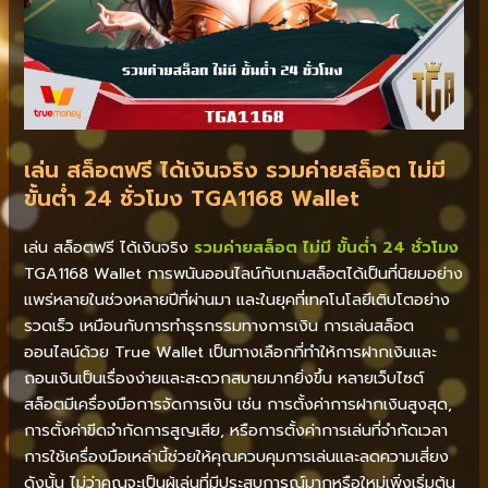
เล่น สล็อตฟรี ได้เงินจริง รวมค่ายสล็อต ไม่มี
ขั้นต่ำ 24 ชั่วโมง
TGA1168 Wallet
เล่น สล็อตฟรี ได้เงินจริง
รวมค่ายสล็อต ไม่มี ขั้นต่ำ 24 ชั่วโมง
TGA1168 Wallet การพนันออนไลน์กับเกมสล็อตได้เป็นที่นิยมอย่าง
แพร่หลายในช่วงหลายปีที่ผ่านมา และในยุคที่เทคโนโลยีเติบโตอย่าง
รวดเร็ว เหมือนกับการทำธุรกรรมทางการเงิน การเล่นสล็อต
ออนไลน์ด้วย True Wallet เป็นทางเลือกที่ทำให้การฝากเงินและ
ถอนเงินเป็นเรื่องง่ายและสะดวกสบายมากยิ่งขึ้น หลายเว็บไซต์
สล็อตมีเครื่องมือการจัดการเงิน เช่น การตั้งค่าการฝากเงินสูงสุด,
การตั้งค่าขีดจำกัดการสูญเสีย, หรือการตั้งค่าการเล่นที่จำกัดเวลา
การใช้เครื่องมือเหล่านี้ช่วยให้คุณควบคุมการเล่นและลดความเสี่ยง
ดังนั้น ไม่ว่าคุณจะเป็นผู้เล่นที่มีประสบการณ์มากหรือใหม่เพิ่งเริ่มต้น