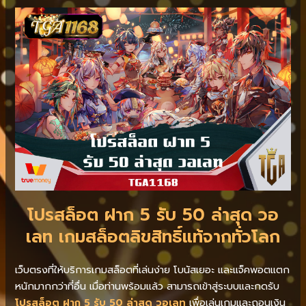
โปรสล็อต ฝาก 5 รับ 50 ล่าสุด วอ
เลท เกมสล็อตลิขสิทธิ์แท้จากทั่วโลก
เว็บตรงที่ให้บริการเกมสล็อตที่เล่นง่าย โบนัสเยอะ และแจ็คพอตแตก
หนักมากกว่าที่อื่น เมื่อท่านพร้อมแล้ว สามารถเข้าสู่ระบบและกดรับ
โปรสล็อต ฝาก 5
รับ 50
ล่าสุด วอเลท
เพื่อเล่นเกมและถอนเงิน