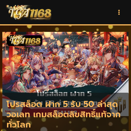
Skip
Main
to
Men
content
โปรสล็อต ฝาก 5 รับ 50 ล่าสุด
วอเลท เกมสล็อตลิขสิทธิ์แท้จาก
ทั่วโลก