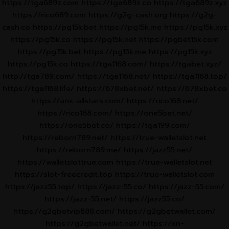
https://tga689z.com
https://tga689z.co
https://tga689z.xyz
https://rico689.com
https://g2g-cash.org
https://g2g-
cash.co
https://pg15k.bet
https://pg15k.me
https://pg15k.xyz
https://pg15k.co
https://pg15k.net
https://pgbet15k.com
https://pg15k.bet
https://pg15k.me
https://pg15k.xyz
https://pg15k.co
https://tga1168.com/
https://tgabet.xyz/
http://tga789.com/
https://tga1168.net/
https://tga1168.top/
https://tga1168.life/
https://678xbet.net/
https://678xbet.co
https://ans-allstars.com/
https://rico168.net/
https://rico168.com/
https://one5bet.net/
https://one5bet.co/
https://tga199.com/
https://reborn789.net/
https://true-walletslot.net
https://reborn789.me/
https://jazz55.net/
https://walletslottrue.com
https://true-walletslot.net
https://slot-freecredit.top
https://true-walletslot.com
https://jazz55.top/
https://jazz-55.co/
https://jazz-55.com/
https://jazz-55.net/
https://jazz55.co/
https://g2gbetvip888.com/
https://g2gbetwallet.com/
https://g2gbetwallet.net/
https://xn-