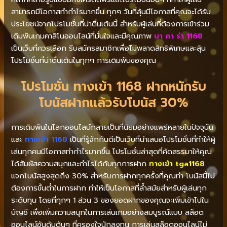
สามารถมีโอกาสทำกำไรมากขึ้น ทุกๆ วันที่ลุ้นมีโอกาสที่คุณจะได้รับ
ประโยชน์จากโปรโมชั่นที่น่าตื่นเต้นนี้ สำหรับผู้เล่นที่ต้องการเข้าร่วม
เดิมพันเกมคาสิโนออนไลน์ที่มั่นใจและมีคุณภาพ
บา คา ร่า 1168
เป็นเว็บที่ควรเลือก รีบสมัครสมาชิกเพื่อไม่พลาดสิทธิพิเศษและลุ้น
โปรโมชั่นที่น่าตื่นเต้นในทุกๆ การเดิมพันของคุณ
โปรโมชั่น
ทางเข้า 1168
ฝากหนักรับ
โบนัสฝากแล้วรับโบนัส
30%
การเดิมพันในโลกออนไลน์กลายเป็นที่นิยมอย่างแพร่หลายในปัจจุบัน
และ
ทางเข้า 1168
เป็นที่รู้จักกันดีเป็นเว็บที่นำเสนอโปรโมชั่นที่ทำให้ผู้
เล่นทุกคนมีโอกาสทำกำไรมากขึ้น โปรโมชั่นล่าสุดที่คัดสรรมาให้คุณ
ได้สัมผัสความสนุกและกำไรได้กับทุกการฝาก
ทางเข้า tga1168
แจกโบนัสสูงสุดถึง
30%
สำหรับการฝากทุกครั้งที่คุณทำ โบนัสนี้ไม่
ต้องการขั้นต่ำในการฝาก ทำให้เป็นโอกาสที่ล้ำสมัยสำหรับผู้เล่นทุก
ระดับทุน โดยที่ทุกๆ
1
ส่วน
3
ของยอดฝากของคุณจะเพิ่มเข้าไปใน
บัญชี เพื่อเพิ่มความสนุกในการเล่นเกมอย่างสมบูรณ์แบบ สล็อต
ออนไลน์อันดับต้นๆ ที่ครองใจนักลงทุน การเล่นสล็อตออนไลน์ไม่