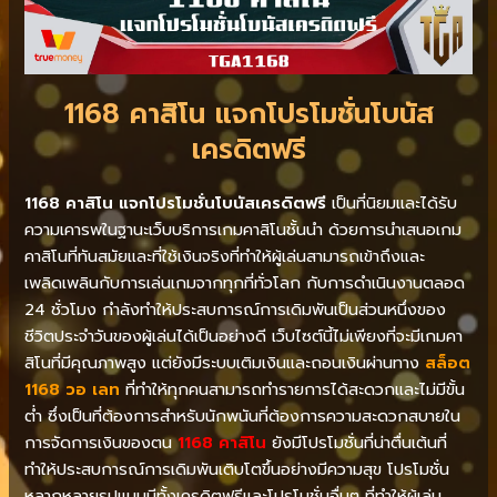
1168 คาสิโน แจกโปรโมชั่นโบนัส
เครดิตฟรี
1168 คาสิโน
แจกโปรโมชั่นโบนัสเครดิตฟรี
เป็นที่นิยมและได้รับ
ความเคารพในฐานะเว็บบริการเกมคาสิโนชั้นนำ ด้วยการนำเสนอเกม
คาสิโนที่ทันสมัยและที่ใช้เงินจริงที่ทำให้ผู้เล่นสามารถเข้าถึงและ
เพลิดเพลินกับการเล่นเกมจากทุกที่ทั่วโลก กับการดำเนินงานตลอด
24
ชั่วโมง
กำลังทำให้ประสบการณ์การเดิมพันเป็นส่วนหนึ่งของ
ชีวิตประจำวันของผู้เล่นได้เป็นอย่างดี เว็บไซต์นี้ไม่เพียงที่จะมีเกมคา
สิโนที่มีคุณภาพสูง
แต่ยังมีระบบเติมเงินและถอนเงินผ่านทาง
สล็อต
1168 วอ เลท
ที่ทำให้ทุกคนสามารถทำรายการได้สะดวกและไม่มีขั้น
ต่ำ ซึ่งเป็นที่ต้องการสำหรับนักพนันที่ต้องการความสะดวกสบายใน
การจัดการเงินของตน
1168 คาสิโน
ยังมีโปรโมชั่นที่น่าตื่นเต้นที่
ทำให้ประสบการณ์การเดิมพันเติบโตขึ้นอย่างมีความสุข โปรโมชั่น
หลากหลายรูปแบบมีทั้งเครดิตฟรีและโปรโมชั่นอื่นๆ ที่ทำให้ผู้เล่น