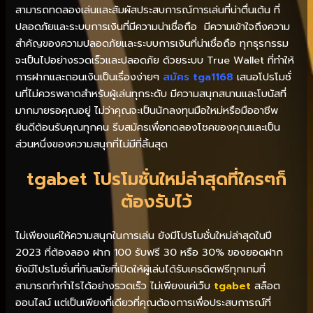
สามารถทดลองเล่นและสัมผัสประสบการณ์การเล่นที่น่าตื่นเต้น ที่
ปลอดภัยและระบบการเงินที่มีความน่าเชื่อถือ
มีความเข้าใจถึงความ
สำคัญของความปลอดภัยและระบบการเงินที่น่าเชื่อถือ ทุกธุรกรรม
จะเป็นไปอย่างรวดเร็วและปลอดภัย ด้วยระบบ
True Wallet
ที่ทำให้
การฝากและถอนเงินเป็นเรื่องง่ายๆ
สมัคร tga1168
เสนอโปรโมชั่
นที่ไม่ควรพลาดสำหรับผู้เล่นทุกระดับ มีความสนุกสนานและโบนัสที่
มากมายรอคุณอยู่ ไม่ว่าคุณจะเป็นนักลงทุนมือใหม่หรือมืออาชีพ
ยินดีต้อนรับคุณทุกคน รีบสมัครเพื่อทดลองโชคของคุณและเป็น
ส่วนหนึ่งของความสนุกที่ไม่มีที่สิ้นสุด
tgabet
โปรโมชั่นใหม่ล่าสุดที่ใครๆก็
ต้องรับไว้
ไม่เพียงแค่ให้ความสนุกในการเล่น
ยังมีโปรโมชั่นใหม่ล่าสุดในปี
2023
ที่ต้องลอง ฝาก
100
รับฟรี
30
หรือ
30%
ของยอดฝาก
ยังมีโปรโมชั่นที่ทันสมัยที่เปิดให้ผู้เล่นได้รับเครดิตฟรีทุกเกมที่
สามารถทำกำไรได้อย่างรวดเร็ว ไม่เพียงแค่เว็บ
tgabet
สล็อต
ออนไลน์ แต่เป็นเพียงที่เดียวที่คุณต้องการเพื่อประสบการณ์ที่