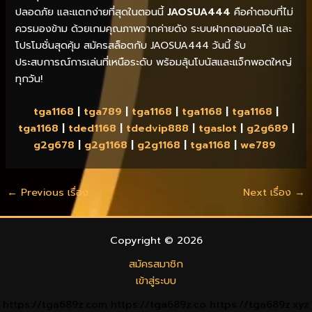
ปลอดภัย และแตกง่ายที่สุดในตอนนี้
JAOSUA444
คือคำตอบที่ไม่
ควรมองข้าม ด้วยเกมคุณภาพจากค่ายดัง ระบบฝากถอนออโต้ และ
โปรโมชั่นสุดคุ้ม สมัครสล็อตกับ JAOSUA444 วันนี้ รับ
ประสบการณ์การเล่นที่เหนือระดับ พร้อมลุ้นโบนัสและแจ็กพอตใหญ่
ทุกวัน!
tga1168
|
tga789
|
tga1168
|
tga1168
|
tga1168
|
tga1168
|
tded1168
|
tdedvip888
|
tgaslot
|
g2g689
|
g2g678
|
g2g1168
|
g2g1168
|
tga1168
|
we789
←
Previous เรื่อง
Next เรื่อง
→
Copyright © 2026
สมัครสมาชิก
เข้าสู่ระบบ
https://tga689z.com
https://tga689z.co
https://tga689z.xyz