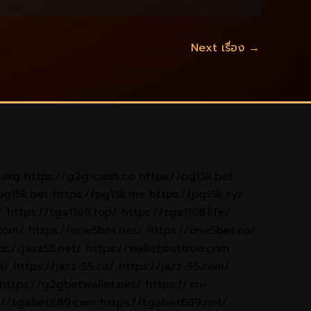
Next เรื่อง
→
.org
https://g2g-cash.co
https://pg15k.bet
pg15k.bet
https://pg15k.me
https://pg15k.xyz
/
https://tga1168.top/
https://tga1168.life/
.com/
https://one5bet.net/
https://one5bet.co/
ps://jazz55.net/
https://walletslottrue.com
p/
https://jazz-55.co/
https://jazz-55.com/
https://g2gbetwallet.net/
https://xn-
://tgabet689.com
https://tgabet689.net/