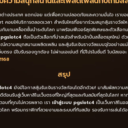
ับความสนุกสนานและเพลิดเพลินกับเกมสล็
ตต่างประเทศ แตกบ่อย แต่เพื่อความปลอดภัยและความมั่นใจ เราขอแ
อยให้บริการตลอดเวลา สำหรับใครที่อยากร่วมสนุกลุ้นรางวัลใหญ่กับโ
กับเกมสล็อตชั้นนำระดับโลก มาพร้อมฟีเจอร์สุดพิเศษและตัวเลือ
ย
pgslotc4
ถือเป็นตัวเลือกที่น่าสนใจสำหรับนักปั่นสล็อตยุคใหม
รณ์ความสนุกสนานเพลิดเพลิน และลุ้นรับเงินรางวัลแบบจุใจอย่างแน่
ว็บตรง มีใบรับรองถูกต้อง ไม่ผ่านเอเย่นต์ ที่มีโปรโมชั่นดี โบนัสเยอ
1168
สรุป
lotc4
ยังมีโอกาสลุ้นรับเงินรางวัลก้อนโตอีกด้วย! มาสัมผัสควา
้! ยินดีต้อนรับสู่เว็บคาสิโนเว็บตรงที่ใหญ่ที่สุดและทันสมัยที่สุดใ
คำตอบที่คุณไม่ควรพลาด เรา
เข้าสู่ระบบ
pgslotc4
เป็นเว็บคาสิโนออ
วโลก พร้อมกราฟิกที่สวยงามและระบบที่ทันสมัย รองรับการเล่นได้อ