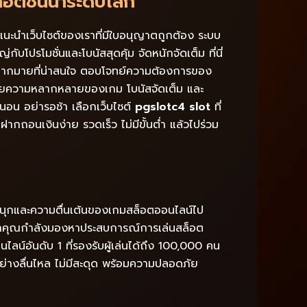
อตชั้นนำระดับโลก
นะนำเว็บไซต์ของเราที่มีใบอนุญาตถูกต้อง ระบบ
ปรโมชั่นและโบนัสสุดคุ้ม จัดหนักจัดเต็ม ที่นี่
กมากมายที่น่าสนใจ ตอบโจทย์ความต้องการของ
่ ด้วยความหลากหลายของเกม โบนัสจัดเต็ม และ
นอน อย่ารอช้า เลือกเว็บไซต์
pgslotc4 slot
ที่
ะ ฝากถอนเงินง่าย รวดเร็ว ไม่มีขั้นต่ำ แล้วไปร่วม
มสนุกและความตื่นเต้นของเกมสล็อตออนไลน์ไป
นโลก! หากคุณกำลังมองหาประสบการณ์การเล่นสล็อต
นไลน์อันดับ 1 ที่รองรับผู้เล่นได้ถึง 100,000 คน
ย่างลื่นไหล ไม่มีสะดุด พร้อมความปลอดภัย