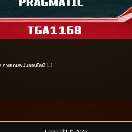
่ายเกมพนันออนไลน์ […]
Copyright © 2026