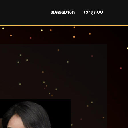
สมัครสมาชิก
เข้าสู่ระบบ