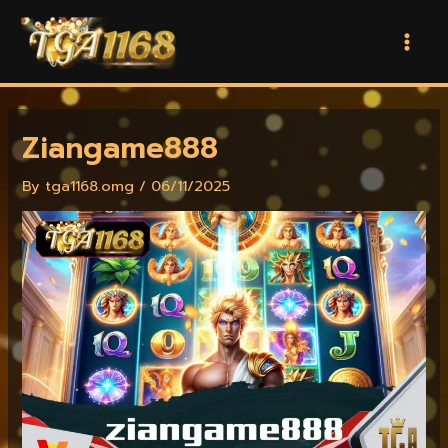
Skip
Main
to
Men
content
Ziangame888
By
tga1168.omg
/
06/11/2025