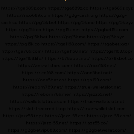
https://tga689z.com
https://tga689z.co
https://tga689z.xyz
https://rico689.com
https://g2g-cash.org
https://g2g-
cash.co
https://pg15k.bet
https://pg15k.me
https://pg15k.xyz
https://pg15k.co
https://pg15k.net
https://pgbet15k.com
https://pg15k.bet
https://pg15k.me
https://pg15k.xyz
https://pg15k.co
https://tga1168.com/
https://tgabet.xyz/
http://tga789.com/
https://tga1168.net/
https://tga1168.top/
https://tga1168.life/
https://678xbet.net/
https://678xbet.co
https://ans-allstars.com/
https://rico168.net/
https://rico168.com/
https://one5bet.net/
https://one5bet.co/
https://tga199.com/
https://reborn789.net/
https://true-walletslot.net
https://reborn789.me/
https://jazz55.net/
https://walletslottrue.com
https://true-walletslot.net
https://slot-freecredit.top
https://true-walletslot.com
https://jazz55.top/
https://jazz-55.co/
https://jazz-55.com/
https://jazz-55.net/
https://jazz55.co/
https://g2gbetvip888.com/
https://g2gbetwallet.com/