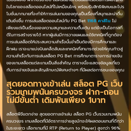
ในโลกของสล็อตออนไลน์ที่ไม่เหมือนใคร พร้อมรับสิทธิพิเศษและโปร
โมชั่นมากมายที่จะทำให้การเล่นเกมของคุณเป็นเรื่องที่สนุกและน่าตื่น
เต้นยิ่งขึ้น การเล่นสล็อตออนไลน์กับ PG Bet
1168
คาสิโน
ไม่
เพียงแต่เป็นเรื่องของความสนุกและความตื่นเต้น แต่ยังเป็นโอกาสที่
ดีในการสร้างรายได้ หากผู้เล่นมีการวางแผนและใช้เทคนิคที่ถูกต้อง
การเล่นสล็อตให้ประสบความสำเร็จนั้นจำเป็นต้องมีการศึกษาและ
ฝึกฝน เราจะมาแบ่งปันเคล็ดลับและเทคนิคที่สามารถช่วยให้คุณก้าวสู่
ความสำเร็จกับการเล่นสล็อต PG Bet การศึกษาตารางการจ่ายเงิน
ของเกมสล็อตแต่ละเกมเป็นสิ่งสำคัญ ตารางนี้จะแสดงข้อมูลเกี่ยว
กับการจ่ายเงินและสัญลักษณ์พิเศษต่างๆ ที่มีผลต่อการชนะของคุณ
สุดยอดทางเข้าเล่น สล็อต PG
เว็บ
รวมเกมพนันครบวงจร ฝาก-
ถอน
ไม่มีขั้นต่ำ เดิมพันเพียง 1
บาท
สล็อตพีจีแตกง่าย สุดยอดทางเข้าเล่น สล็อต PG เว็บรวมเกมพนัน
ครบวงจร เกมสล็อตที่มีอัตราการจ่ายสูงมักจะให้ผลตอบแทนที่ดีกว่า
ในระยะยาว เลือกเกมที่มี RTP (Return to Player) สูงกว่า 96%