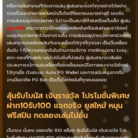
หรือการค้นหาเกมที่ต้องการเล่น ผู้เล่นสามารถทำทุกอย่างได้อย่าง
รวดเร็วและง่ายดายผ่านหน้าเว็บไซต์ที่ออกแบบมาอย่างดี รองรับ
การเล่นบนอุปกรณ์พกพา ไม่ว่าจะเป็นสมาร์ทโฟนหรือแท็บเล็ต ผู้เล่น
tga1168
สามารถดาวน์โหลดแอปพลิเคชันหรือเล่นผ่านเบราว์เซอร์
บนอุปกรณ์พกพาได้อย่างราบรื่น การเล่นบนอุปกรณ์พกพาช่วยให้ผู้
เล่นสามารถเพลิดเพลินกับเกมสล็อตได้ทุกที่ทุกเวลา เป็นเว็บสล็อต
อันดับ 1 ที่มีความครบครันในด้านการบริการ การพัฒนาเกม ระบบ
ฝาก-ถอนที่ทันสมัย และโปรโมชั่นที่น่าสนใจ ผู้เล่นสามารถสัมผัส
ประสบการณ์การเล่นสล็อตที่ยอดเยี่ยมและมีโอกาสชนะรางวัลใหญ่
ได้ทุกเมื่อ ด้วยระบบ Auto PG Wallet และการสนับสนุนจากทีม
งานมืออาชีพ PG Bet เป็นเว็บไซต์พนันที่ทุกคนรอคอย
ลุ้นรับโบนัส เงินรางวัล โปรโมชั่นพิเศษ
ฝาก10
รับ100
แจกจริง ยูสใหม่ หมุน
ฟรีสปิน ทดลองเล่นไม่อั้น
เว็บตรง มั่นคง ปลอดภัย 100 สล็อต ลุ้นรับโบนัส เงินรางวัล โปร
โมชั่นพิเศษ ฝาก10รับ100 สมัครสมาชิกวันนี้และเริ่มต้นการผจญภัย