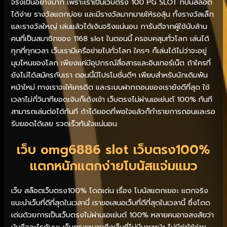
จริงเป็นอย่างมาก เพราะเราเป็นเว็บตรง 100 PG SLOT ที่ปั่นสล็อต
ได้ง่าย รางวัลแตกบ่อย และมีรางวัลมากมายให้รอลุ้น ทั้งรางวัลเล็ก
และรางวัลใหญ่ เล่นแล้วได้เงินจริงแน่นอน การันตีจากผู้ใช้นับล้าน
คนที่เป็นสมาชิกของ
1168 slot
ในตอนนี้ ครอบคลุมทั่วโลก เล่นได้
ทุกที่ทุกเวลา เว็บเรามีเครือข่ายไปทั่วโลก ใครๆ ก็เล่นได้ไม่ว่าจะอยู่
มุมไหนของโลก เพียงแค่มีอุปกรณ์สื่อสารและอินเทอร์เน็ต ถ้าใครที่
ยังไม่ได้สมัครกับเรา ตอนนี้มีโปรโมชั่นดีๆ เพียบสำหรับนักเดิมพัน
หน้าใหม่ ทางเราจะให้เครดิต และระบบฝากถอนของเรายังดีที่สุด ใช้
เวลาไม่กี่วินาทียอดเงินก็เด้งเข้า เว็บตรงไม่ผ่านเอเย่นต์ 100% ทันที
สามารถเล่นต่อได้ทันที ถ้าได้ยอดที่พอใจแล้วก็ทำรายการถอนและรอ
รับยอดได้เลย รวดเร็วทันใจแน่นอน
เว็บ
omg6886 slot
เว็บตรง100%
แตกหนักแตกง่ายโบนัสแจ่มแมว
เว็บ สล็อตเว็บตรง100% โดดเด่น เรื่อง โบนัสแตกเยอะ แตกจริง
แนะนำเว็บที่ดีที่สุดในเวลานี้ เราขอเสนอเว็บที่ดีที่สุดในเวลานี้ ซึ่งโดด
เด่นด้วยการเป็นเว็บตรงไม่ผ่านเอเย่นต์ 100% หลายคนอาจสงสัยว่า
มันคืออะไรกันนะ เว็บตรงหมายถึงเว็บที่ไม่มีนายหน้า ไม่มีค่าใช้จ่าย