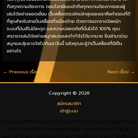
ถึงทุกความต้องการ ตอบโจทย์และเข้าถึงทุกความต้องการของผู้
เล่นได้อย่างยอดเยี่ยม เว็บสล็อตตรงใหม่ล่าสุดของเราคือคำตอบที่ดี
ที่สุดสำหรับสายปั่นสล็อตทั่วเมืองไทย ด้วยการแจกรางวัลหนัก
ระบบที่มันส์ไม่มีสะดุด และความปลอดภัยที่มั่นใจได้ 100% คุณ
สามารถเล่นได้อย่างสนุกสนานและทำกำไรได้มากมาย รีบเข้ามาร่วม
สนุกและลุ้นรางวัลไปกับเราวันนี้ แล้วคุณจะรู้ว่าเว็บสล็อตที่ดีเป็น
อย่างไร
←
Previous เรื่อง
Next เรื่อง
→
Copyright © 2026
สมัครสมาชิก
เข้าสู่ระบบ
https://tga689z.com
https://tga689z.co
https://tga689z.xyz
https://rico689.com
https://g2g-cash.org
https://g2g-
cash.co
https://pg15k.bet
https://pg15k.me
https://pg15k.xyz