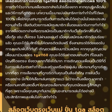
เคล็ดลับการทำเงินจาก tga1168 สล็อตแตกง่ายที่ได้ผล 100%
การทำกำไรจากเกมสล็อตแตกง่ายไม่ใช่เรื่องยาก หากคุณรู้เคล็ดลับ
และวิธีการที่ถูกต้อง บทความนี้จะมาแบ่งปันทริคการทำกำไรที่ได้ผล
100% เพื่อให้คุณสามารถเริ่มต้นการเดิมพันได้อย่างมั่นใจและประสบ
ความสำเร็จ เริ่มต้นด้วยการสมัครสมาชิก ขั้นตอนแรกในการทำกำไร
จากสล็อตแตกง่ายคือการสมัครเป็นสมาชิกกับเว็บไซต์คาสิโนที่น่า
เชื่อถือ เช่น เว็บตรง ไม่ผ่านเอเย่นต์ เมื่อคุณสมัครสมาชิกเรียบร้อย
แล้ว คุณจะได้รับสิทธิ์รับโค้ดเครดิตเงินฟรี ซึ่งสามารถใช้ต่อยอดใน
การลงเดิมพันได้ทันที เชิญชวนเพื่อนมาร่วมสมัคร หากคุณเชิญชวน
เพื่อนมาร่วมสมัคร
tga1168
คุณจะได้รับค่าตอบแทนดีๆ ที่โอนเข้า
บัญชีโดยตรง ยิ่งชวนมากก็ยิ่งได้มาก การเชิญชวนเพื่อนเป็นวิธีที่ดี
ในการเพิ่มโอกาสทำกำไรและสร้างเครือข่ายผู้เล่น เลือกเกมที่ถูกจริต
มากที่สุด การเลือกเกมที่ถูกจริตกับคุณเป็นสิ่งสำคัญ ภายในเว็บ
ตรงอย่าง มีเกมให้เลือกเล่นครบทุกแนว ไม่ว่าจะเป็นสล็อต บาคาร่า
หรือเกมคาสิโนสดอื่นๆ คุณควรเลือกเกมที่คุณถนัดและรู้สึกสนุก
ที่สุด เพราะเมื่อคุณสนุกกับเกม คุณจะสามารถเล่นได้อย่างมี
ประสิทธิภาพและเพิ่มโอกาสทำกำไร
สล็อตเว็บตรงเว็บแม่ ปั่น tga สล็อต