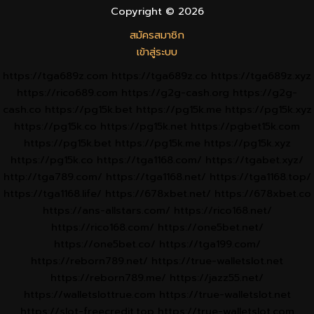
Copyright © 2026
สมัครสมาชิก
เข้าสู่ระบบ
https://tga689z.com
https://tga689z.co
https://tga689z.xyz
https://rico689.com
https://g2g-cash.org
https://g2g-
cash.co
https://pg15k.bet
https://pg15k.me
https://pg15k.xyz
https://pg15k.co
https://pg15k.net
https://pgbet15k.com
https://pg15k.bet
https://pg15k.me
https://pg15k.xyz
https://pg15k.co
https://tga1168.com/
https://tgabet.xyz/
http://tga789.com/
https://tga1168.net/
https://tga1168.top/
https://tga1168.life/
https://678xbet.net/
https://678xbet.co
https://ans-allstars.com/
https://rico168.net/
https://rico168.com/
https://one5bet.net/
https://one5bet.co/
https://tga199.com/
https://reborn789.net/
https://true-walletslot.net
https://reborn789.me/
https://jazz55.net/
https://walletslottrue.com
https://true-walletslot.net
https://slot-freecredit.top
https://true-walletslot.com