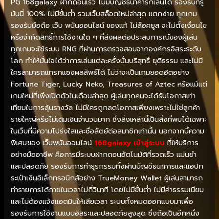
PG 168galaxy ฝากถอนเร็ว ไม่มีบัญชีธนาคารก็เล่นได้ รองรับทรู
มันนี่ 100% ไม่มีขั้นต่ำ รวมเว็บสล็อตใหม่ล่าสุด แตกง่าย ทุกเกม
รองรับมือถือ เว็บ พนันออนไลน์ ของแท้ ไม่ล็อคยูส จะไม่ตั้งเงื่อนไข
หรือจำกัดสิทธิ์การใช้งานใด ๆ ที่ส่งผลต่อประสบการณ์ของผู้เล่น
ทุกเกมจะใช้ระบบ RNG ที่ผ่านการตรวจสอบจากองค์กรอิสระระดับ
โลก ทำให้มั่นใจได้ว่าการเล่นแต่ละครั้งนั้นบริสุทธิ์ ยุติธรรม และไม่มี
ใครสามารถแทรกแซงผลลัพธ์ได้ ไม่ว่าจะเป็นเกมยอดฮิตอย่าง
Fortune Tiger, Lucky Neko, Treasures of Aztec หรือแม้แต่
เกมใหม่ที่เพิ่งเปิดตัวในเดือนล่าสุด ผู้เล่นทุกคนจะได้รับโอกาสเท่า
เทียมในการลุ้นรางวัล ไม่มีใครถูกลดโอกาสเพียงเพราะไม่ใช่ลูกค้า
รายใหญ่หรือไม่เติมเงินจำนวนมาก ซึ่งสิ่งเหล่านี้เป็นสิ่งที่พบได้เฉพาะ
ในเว็บที่มีความโปร่งใสและซื่อสัตย์ต่อสมาชิกเท่านั้น นอกจากนี้ความ
พิเศษของ เว็บพนันออนไลน์
168
galaxy
เข้าสู่ระบบ
ที่ให้บริการ
อย่างมืออาชีพ คือการมีระบบฝากถอนอัตโนมัติที่รวดเร็ว แม่นยำ
และปลอดภัย รองรับการทำธุรกรรมทั้งผ่านบัญชีธนาคารและแอปก
ระเป๋าเงินอิเล็กทรอนิกส์อย่าง TrueMoney Wallet ผู้เล่นสามารถ
ทำรายการได้ภายในเวลาไม่กี่วินาที โดยไม่มีขั้นต่ำ ไม่มีค่าธรรมเนียม
และไม่ต้องแจ้งแอดมินให้เสียเวลา ระบบทั้งหมดออกแบบมาเพื่อ
รองรับการใช้งานแบบอิสระและปลอดภัยสูงสุด ซึ่งถือเป็นอีกหนึ่ง