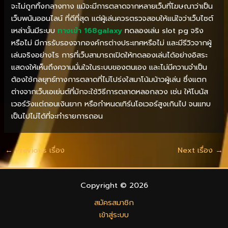
จะไม่ถูกทิ้งกลางทาง แม้จะมีการตลาดจากหลายเว็บที่โฆษณาว่าเป็น
เว็บพนันออนไลน์ ที่ดีที่สุด แต่ผู้เล่นควรตรวจสอบให้แน่ใจว่าเว็บไซต์
เหล่านั้นมีระบบ
ทางเข้า 168
galaxy
ทดลองเล่น slot pg จริง
หรือไม่ มีการรับรองจากองค์กรต่างประเทศหรือไม่ และมีรีวิวจากผู้
เล่นจริงอย่างไร การที่เว็บสามารถเปิดให้ทดลองเล่นได้อย่างอิสระ
แสดงให้เห็นถึงความมั่นใจในระบบของตนเอง และไม่มีความจำเป็น
ต้องใช้กลยุทธ์ทางการตลาดที่ไม่โปร่งใสมาโน้มน้าวผู้เล่น ซึ่งแตก
ต่างจากเว็บเอเย่นต์ที่มักจะใช้วิธีการตลาดหลอกลวง เช่น ให้โบนัส
เวอร์วังแต่ถอนเงินยาก หรือกำหนดเทิร์นโอเวอร์สูงเกินไป จนแทบ
เป็นไปไม่ได้ที่จะทำรายการถอน
←
Previous เรื่อง
Next เรื่อง
→
Copyright © 2026
สมัครสมาชิก
เข้าสู่ระบบ