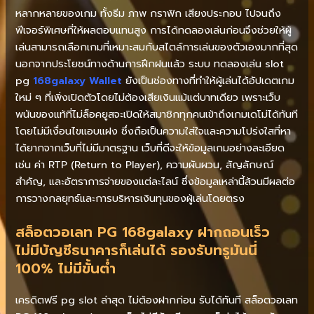
หลากหลายของเกม ทั้งธีม ภาพ กราฟิก เสียงประกอบ ไปจนถึง
ฟีเจอร์พิเศษที่ให้ผลตอบแทนสูง การได้ทดลองเล่นก่อนจึงช่วยให้ผู้
เล่นสามารถเลือกเกมที่เหมาะสมกับสไตล์การเล่นของตัวเองมากที่สุด
นอกจากประโยชน์ทางด้านการฝึกฝนแล้ว ระบบ ทดลองเล่น slot
pg
168
galaxy Wallet
ยังเป็นช่องทางที่ทำให้ผู้เล่นได้อัปเดตเกม
ใหม่ ๆ ที่เพิ่งเปิดตัวโดยไม่ต้องเสียเงินแม้แต่บาทเดียว เพราะเว็บ
พนันของแท้ที่ไม่ล็อคยูสจะเปิดให้สมาชิกทุกคนเข้าถึงเกมเดโม่ได้ทันที
โดยไม่มีเงื่อนไขแอบแฝง ซึ่งถือเป็นความใส่ใจและความโปร่งใสที่หา
ได้ยากจากเว็บที่ไม่มีมาตรฐาน เว็บที่ดีจะให้ข้อมูลเกมอย่างละเอียด
เช่น ค่า RTP (Return to Player), ความผันผวน, สัญลักษณ์
สำคัญ, และอัตราการจ่ายของแต่ละไลน์ ซึ่งข้อมูลเหล่านี้ล้วนมีผลต่อ
การวางกลยุทธ์และการบริหารเงินทุนของผู้เล่นโดยตรง
สล็อตวอเลท PG 168galaxy
ฝากถอนเร็ว
ไม่มีบัญชีธนาคารก็เล่นได้
รองรับทรูมันนี่
100%
ไม่มีขั้นต่ำ
เครดิตฟรี pg slot ล่าสุด ไม่ต้องฝากก่อน รับได้ทันที สล็อตวอเลท