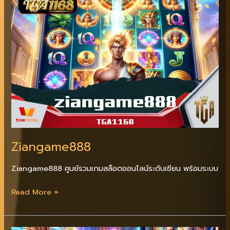
Ziangame888
Ziangame888 ศูนย์รวมเกมสล็อตออนไลน์ระดับเซียน พร้อมระบบ
Read More »