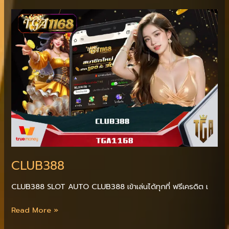
CLUB388
CLUB388
CLUB388 SLOT AUTO CLUB388 เข้าเล่นได้ทุกที่ ฟรีเครดิต เ
Read More »