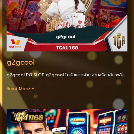
g2gcool
g2gcool PG SLOT g2gcool โบนัสแตกง่าย จ่ายจริง เล่นเพลิน
Read More »
g2got888