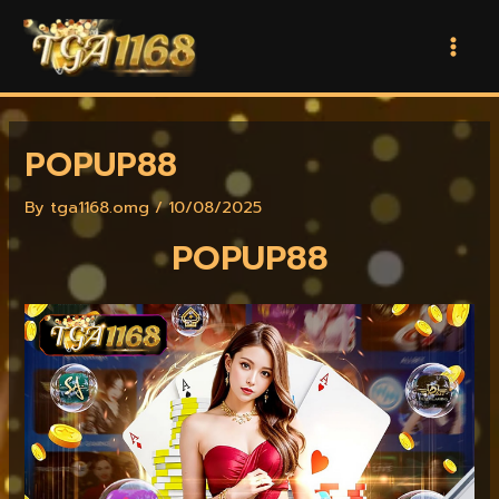
Skip
Main
to
Men
content
POPUP88
By
tga1168.omg
/
10/08/2025
POPUP
88