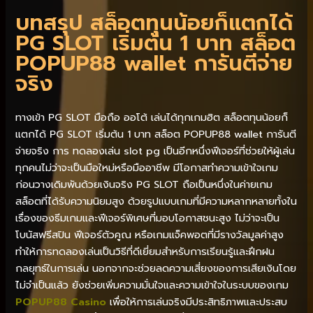
บทสรุป
สล็อตทุนน้อยก็แตกได้
PG SLOT
เริ่มต้น 1 บาท
สล็อต
POPUP
88 wallet
การันตีจ่าย
จริง
ทางเข้า PG SLOT มือถือ ออโต้ เล่นได้ทุกเกมฮิต สล็อตทุนน้อยก็
แตกได้ PG SLOT เริ่มต้น 1 บาท สล็อต POPUP88 wallet การันตี
จ่ายจริง การ ทดลองเล่น slot pg เป็นอีกหนึ่งฟีเจอร์ที่ช่วยให้ผู้เล่น
ทุกคนไม่ว่าจะเป็นมือใหม่หรือมืออาชีพ มีโอกาสทำความเข้าใจเกม
ก่อนวางเดิมพันด้วยเงินจริง PG SLOT ถือเป็นหนึ่งในค่ายเกม
สล็อตที่ได้รับความนิยมสูง ด้วยรูปแบบเกมที่มีความหลากหลายทั้งใน
เรื่องของธีมเกมและฟีเจอร์พิเศษที่มอบโอกาสชนะสูง ไม่ว่าจะเป็น
โบนัสฟรีสปิน ฟีเจอร์ตัวคูณ หรือเกมแจ็คพอตที่มีรางวัลมูลค่าสูง
ทำให้การทดลองเล่นเป็นวิธีที่ดีเยี่ยมสำหรับการเรียนรู้และฝึกฝน
กลยุทธ์ในการเล่น นอกจากจะช่วยลดความเสี่ยงของการเสียเงินโดย
ไม่จำเป็นแล้ว ยังช่วยเพิ่มความมั่นใจและความเข้าใจในระบบของเกม
POPUP
88
Casino
เพื่อให้การเล่นจริงมีประสิทธิภาพและประสบ