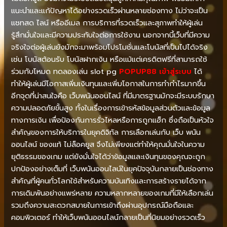
แนะนำและแก้ปัญหาได้อย่างรวดเร็วผ่านหลายช่องทาง ไม่ว่าจะเป็น
แชทสด ไลน์ หรืออีเมล การบริการที่รวดเร็วและสุภาพทำให้ผู้เล่น
รู้สึกมั่นใจและมีความประทับใจต่อการใช้งาน นอกจากนี้เว็บที่มีความ
จริงใจต่อผู้เล่นยังมักจะมาพร้อมโปรโมชั่นและโบนัสที่เป็นไปได้จริง
เช่น โบนัสต้อนรับ โบนัสฝากเงิน หรือแม้แต่เครดิตฟรีที่สามารถใช้
ร่วมกับโหมด ทดลองเล่น slot pg
POPUP88
เข้าสู่ระบบ
ได้
ทำให้ผู้เล่นมีโอกาสเพิ่มเงินทุนและเพิ่มโอกาสในการทำกำไรมากขึ้น
อีกจุดที่น่าสนใจคือ เว็บพนันออนไลน์ ที่มีมาตรฐานมักจะมีระบบรักษา
ความปลอดภัยขั้นสูง ทั้งในเรื่องการเข้ารหัสข้อมูลส่วนตัวและข้อมูล
ทางการเงิน เพื่อป้องกันการรั่วไหลหรือการถูกแฮ็ก ซึ่งถือเป็นหัวใจ
สำคัญของการให้บริการในยุคดิจิทัล การเลือกเล่นกับ เว็บ พนัน
ออนไลน์ ของแท้ ไม่ล็อคยูส จึงไม่เพียงแต่ทำให้คุณมั่นใจในความ
ยุติธรรมของเกม แต่ยังมั่นใจได้ว่าข้อมูลและเงินทุนของคุณจะถูก
ปกป้องอย่างเต็มที่ เว็บพนันออนไลน์ในยุคปัจจุบันกลายเป็นช่องทาง
สำคัญที่ผู้คนทั่วโลกใช้สำหรับความบันเทิงและการสร้างรายได้จาก
การเดิมพันอย่างแพร่หลาย ความหลากหลายของเกมที่มีให้เลือกเล่น
รวมถึงความสะดวกสบายในการเข้าถึงผ่านอุปกรณ์มือถือและ
คอมพิวเตอร์ ทำให้เว็บพนันออนไลน์กลายเป็นที่นิยมอย่างรวดเร็ว