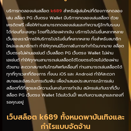
บริการทดลองเล่นสล็อต
k689
สำหรับผู้เล่นใหม่ที่ต้องการทดลอง
เล่น สล็อต PG เว็บตรง Wallet มีบริการทดลองเล่นสล็อต ด้วย
เครดิตฟรี เพื่อให้ท่านสามารถทดลองเล่นและทำความรู้จักกับระบบ
ได้ก่อนที่จะลงทุน โดยที่ไม่ต้องฝากเงิน บริการโปรโมชั่นหลากหลาย
เว็บของเรามีการให้บริการโปรโมชั่นที่หลากหลาย ทั้งสำหรับสมาชิก
ใหม่และสมาชิกเก่า ทำให้ทุกคนมีโอกาสในการทำกำไรมากมาย สล็อต
เว็บตรงไม่ผ่านเอเย่นต์ เว็บสล็อต PG เว็บตรง Wallet ไม่ผ่าน
เอเย่นต์ ทำให้ทุกคนสามารถเล่นสล็อตได้โดยตรงโดยไม่ต้องผ่าน
ตัวแทน สะดวกสบายกับโทรศัพท์เคลื่อนที่ ท่านสามารถเล่นสล็อตได้
ทุกที่ทุกเวลาที่ต้องการ ทั้งบน iOS และ Android ทำให้สะดวก
สบายและอิสระในการเดิมพัน เพื่อนำเสนอประสบการณ์การเล่น
สล็อตที่ดีที่สุดและมีความมั่นคงในการทำเงิน สมัครเล่นกับเราที่เว็บ
สล็อต PG เว็บตรง Wallet ได้แล้ววันนี้! พบกับความสนุกและทองที่
รอคุณอยู่
เว็บสล็อต
k689
ทั้งหมดพาบันเทิงและ
กำไรแบบจัดจ้าน