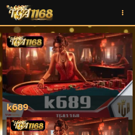
Skip
Main
to
Men
content
k689