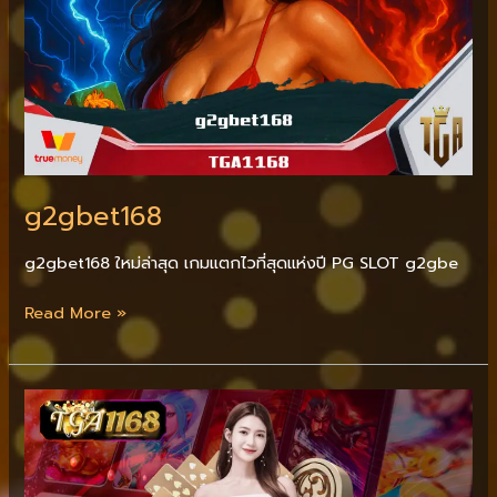
g2gbet168
g2gbet168 ใหม่ล่าสุด เกมแตกไวที่สุดแห่งปี PG SLOT g2gbe
Read More »
g2gcool