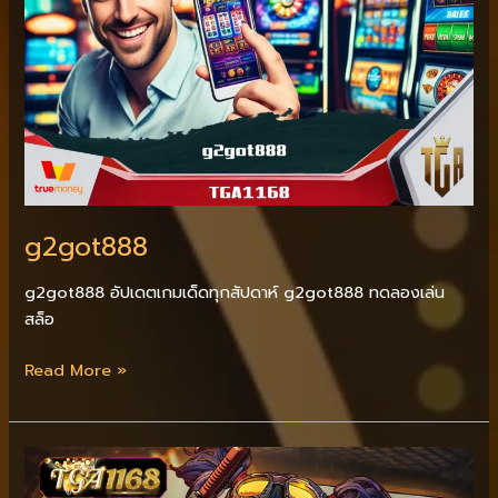
g2got888
g2got888 อัปเดตเกมเด็ดทุกสัปดาห์ g2got888 ทดลองเล่น
สล็อ
Read More »
KINDEE1688