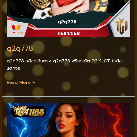
g2g778
g2g778 สล็อตเว็บตรง g2g778 ฟรีเครดิต PG SLOT โบนัส
แตกจร
Read More »
g2gbet168