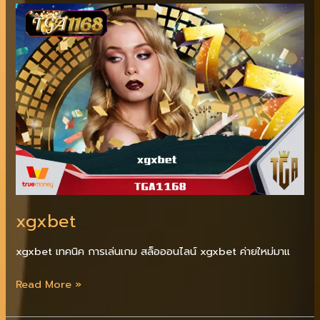
xgxbet
xgxbet
xgxbet เทคนิค การเล่นเกม สล็อออนไลน์ xgxbet ค่ายใหม่มาแ
Read More »