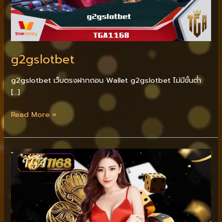
g2gslotbet
g2gslotbet เว็บตรงฝากถอน Wallet g2gslotbet ไม่มีขั้นต่ำ
[…]
Read More »
g2g778