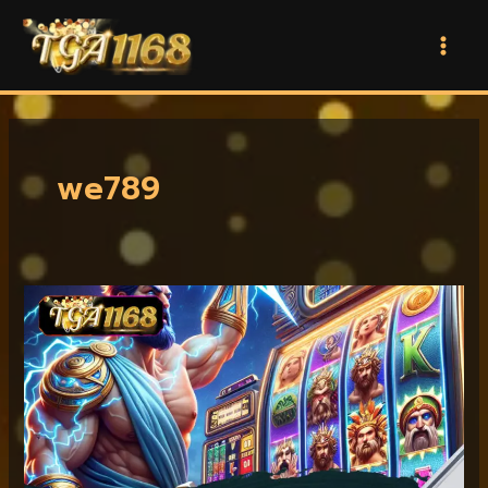
Skip
Main
to
Men
content
we789
Ziangame888