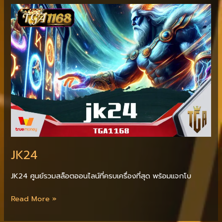
JK24
JK24
JK24 ศูนย์รวมสล็อตออนไลน์ที่ครบเครื่องที่สุด พร้อมแจกโบ
Read More »