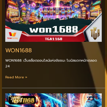
WON1688
WON1688: เว็บสล็อตออนไลน์แห่งชัยชนะ โบนัสแตกหนักตลอด
24
Read More »
168BWS