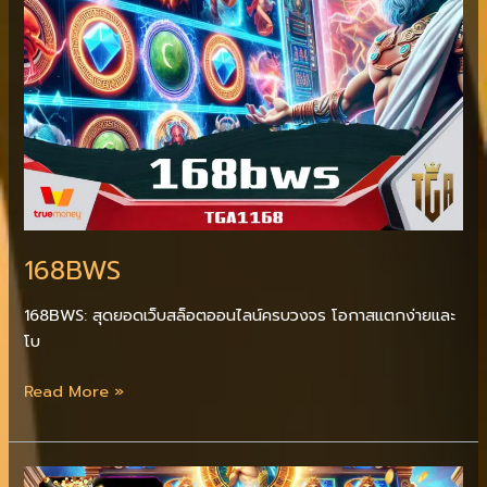
168BWS
168BWS: สุดยอดเว็บสล็อตออนไลน์ครบวงจร โอกาสแตกง่ายและ
โบ
Read More »
Ziangame888