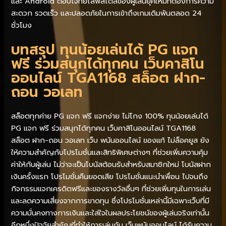
และ Android ตอบโจทย์ไลฟ์สไตล์ของผู้เล่นยุคใหม่ที่ต้องการความ
สะดวก รวดเร็ว และปลอดภัยในการเข้าถึงเกมเดิมพันตลอด 24
ชั่วโมง
บทสรุป ทุนน้อยเล่นได้ PG
แจก
ฟรี ร่วมสนุกได้ทุกคน เว็บคาสิโน
ออนไลน์
TGA1168
สล็อต ฝาก-
ถอน วอเลท
สล็อตทุกค่าย PG แจก ฟรี แจกง่าย ไม่โกง 100% ทุนน้อยเล่นได้
PG แจก ฟรี ร่วมสนุกได้ทุกคน เว็บคาสิโนออนไลน์ TGA1168
สล็อต ฝาก-ถอน วอเลท เว็บ พนันออนไลน์ ของแท้ ไม่ล็อคยูส ยัง
ให้ความสำคัญกับโปรโมชั่นและสิทธิพิเศษต่างๆ ที่ช่วยเพิ่มความคุ้ม
ค่าให้กับผู้เล่น ไม่ว่าจะเป็นโบนัสต้อนรับสำหรับสมาชิกใหม่ โบนัสฝาก
เงินครั้งแรก โปรโมชั่นคืนยอดเสีย โปรโมชั่นแนะนำเพื่อน ไปจนถึง
กิจกรรมแจกเครดิตฟรีและของรางวัลอื่นๆ ที่ช่วยเพิ่มทุนในการเล่น
และลดความเสี่ยงจากการขาดทุน ซึ่งโปรโมชั่นเหล่านี้มีเฉพาะเว็บที่มี
ความมั่นคงทางการเงินและใส่ใจในผลประโยชน์ของผู้เล่นจริงเท่านั้น
อีกหนึ่งปัจจัยสำคัญที่ทำให้การเล่นกับ เว็บพนันออนไลน์ ได้รับความ