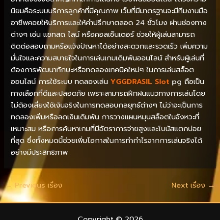
นิยมคือระบบบริการลูกค้าที่มีคุณภาพ เว็บที่มีมาตรฐานจะมีทีมงานมือ
อาชีพคอยให้บริการและให้คำปรึกษาตลอด 24 ชั่วโมง ผ่านช่องทาง
ต่างๆ เช่น แชทสด ไลน์ หรือคอลเซ็นเตอร์ ช่วยให้ผู้เล่นสามารถ
ติดต่อสอบถามหรือแจ้งปัญหาได้อย่างสะดวกและรวดเร็ว เพิ่มความ
มั่นใจและความสบายใจในการเล่นเกมเดิมพันออนไลน์ สำหรับผู้เล่นที่
ต้องการพัฒนาทักษะหรือทดลองเทคนิคใหม่ๆ ในการเล่นสล็อต
ออนไลน์ การใช้ระบบ ทดลองเล่น
YGGDRASIL Slot
pg ถือเป็น
ทางเลือกที่ดีและปลอดภัย เพราะสามารถฝึกฝนแนวทางการเล่นโดย
ไม่ต้องเสี่ยงใช้เงินจริงในการทดสอบกลยุทธ์ต่างๆ ไม่ว่าจะเป็นการ
ทดลองเพิ่มหรือลดเงินเดิมพัน การวางแผนหมุนสล็อตในจังหวะที่
เหมาะสม หรือการค้นหาเกมที่มีอัตราการจ่ายสูงและโบนัสแตกบ่อย
ที่สุด ซึ่งทั้งหมดนี้ช่วยเพิ่มโอกาสในการทำกำไรจากการเล่นจริงได้
อย่างมีประสิทธิภาพ
←
Previous เรื่อง
Next เรื่อง
→
Copyright © 2026