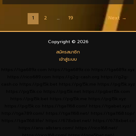
1
2
…
19
Next
→
Copyright © 2026
สมัครสมาชิก
เข้าสู่ระบบ
https://tga689z.com
https://tga689z.co
https://tga689z.xyz
https://rico689.com
https://g2g-cash.org
https://g2g-
cash.co
https://pg15k.bet
https://pg15k.me
https://pg15k.xyz
https://pg15k.co
https://pg15k.net
https://pgbet15k.com
https://pg15k.bet
https://pg15k.me
https://pg15k.xyz
https://pg15k.co
https://tga1168.com/
https://tgabet.xyz/
http://tga789.com/
https://tga1168.net/
https://tga1168.top/
https://tga1168.life/
https://678xbet.net/
https://678xbet.co
https://ans-allstars.com/
https://rico168.net/
https://rico168.com/
https://one5bet.net/