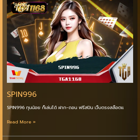
SPIN996
SPIN996
SPIN996 ทุนน้อย ก็เล่นได้ ฝาก-ถอน ฟรีสปิน เว็บตรงสล็อตแ
Read More »