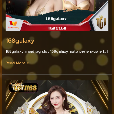
168galaxy
168galaxy ทางเข้าpg slot 168galaxy auto มือถือ เล่นง่าย […]
Read More »
betflik26