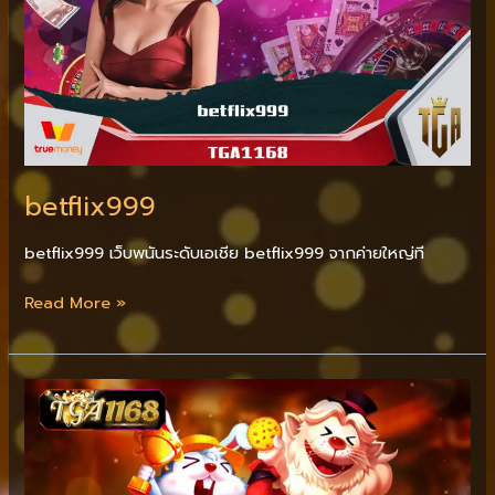
betflix999
betflix999 เว็บพนันระดับเอเชีย betflix999 จากค่ายใหญ่ที
Read More »
Nova88