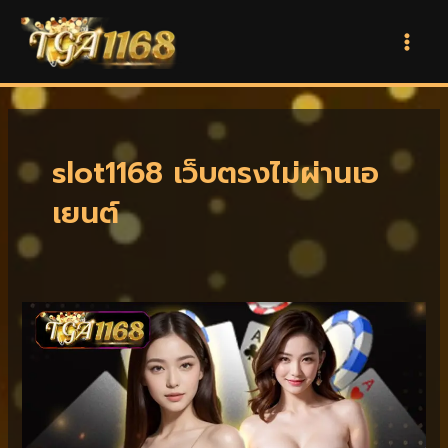
Skip
Main
to
Men
content
slot1168 เว็บตรงไม่ผ่านเอ
เยนต์
168galaxy